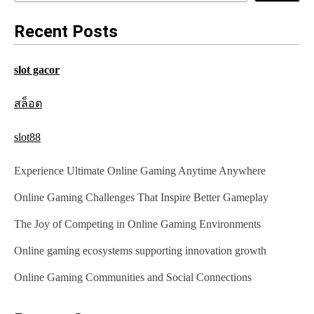
n
a
Recent Posts
v
slot gacor
i
g
สล็อต
a
slot88
t
Experience Ultimate Online Gaming Anytime Anywhere
i
Online Gaming Challenges That Inspire Better Gameplay
o
The Joy of Competing in Online Gaming Environments
n
Online gaming ecosystems supporting innovation growth
Online Gaming Communities and Social Connections