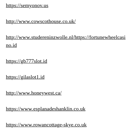
https://semyonov.us
http://www.cowscothouse.co.uk/
http://www.studereninzwolle.nl/
https://fortunewheelcasi
no.id
https://gb777slot.id
https://gilaslot1.id
http://www.honeywest.ca/
https://www.esplanadeshanklin.co.uk
https://www.rowancottage-skye.co.uk