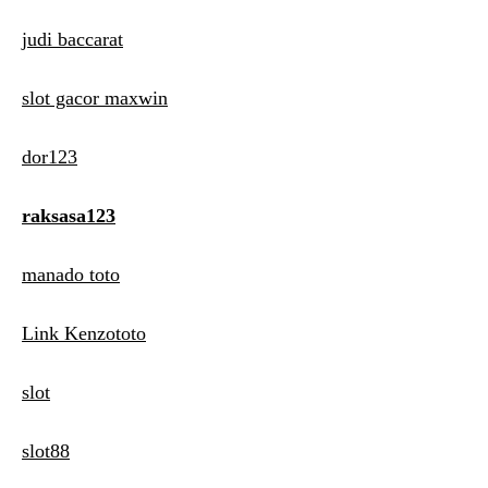
judi baccarat
slot gacor maxwin
dor123
raksasa123
manado toto
Link Kenzototo
slot
slot88