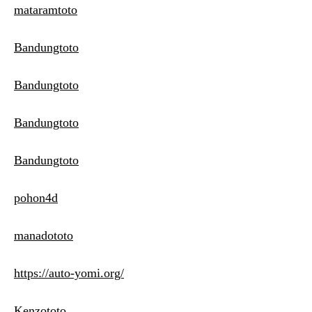
mataramtoto
Bandungtoto
Bandungtoto
Bandungtoto
Bandungtoto
pohon4d
manadototo
https://auto-yomi.org/
Kenzototo