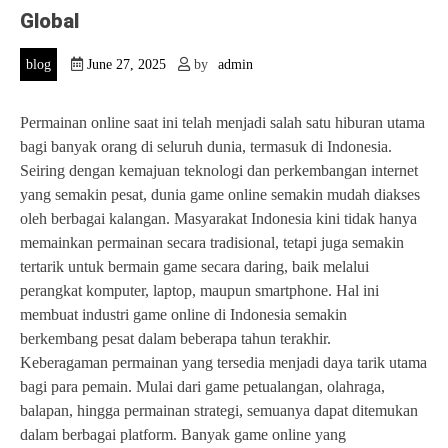
Global
blog
June 27, 2025
by
admin
Permainan online saat ini telah menjadi salah satu hiburan utama
bagi banyak orang di seluruh dunia, termasuk di Indonesia.
Seiring dengan kemajuan teknologi dan perkembangan internet
yang semakin pesat, dunia game online semakin mudah diakses
oleh berbagai kalangan. Masyarakat Indonesia kini tidak hanya
memainkan permainan secara tradisional, tetapi juga semakin
tertarik untuk bermain game secara daring, baik melalui
perangkat komputer, laptop, maupun smartphone. Hal ini
membuat industri game online di Indonesia semakin
berkembang pesat dalam beberapa tahun terakhir.
Keberagaman permainan yang tersedia menjadi daya tarik utama
bagi para pemain. Mulai dari game petualangan, olahraga,
balapan, hingga permainan strategi, semuanya dapat ditemukan
dalam berbagai platform. Banyak game online yang