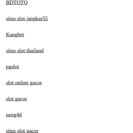
BDTOTO
situs slot jangkar55
Kangbet
situs slot thailand
pgslot
slot online gacor
slot gacor
neng4d
situs slot gacor